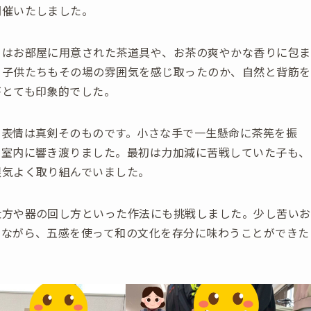
開催いたしました。
日はお部屋に用意された茶道具や、お茶の爽やかな香りに包ま
。子供たちもその場の雰囲気を感じ取ったのか、自然と背筋を
がとても印象的でした。
の表情は真剣そのものです。小さな手で一生懸命に茶筅を振
な室内に響き渡りました。最初は力加減に苦戦していた子も、
根気よく取り組んでいました。
仕方や器の回し方といった作法にも挑戦しました。少し苦いお
みながら、五感を使って和の文化を存分に味わうことができた